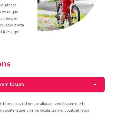
ec ultrices
ales neque.
rus semper
equat id porta
d felis eget.
ons 
Lorem Ipsum
rttitor massa id neque aliquam vestibulum morbi
 scelerisque viverra. Iaculis urna id volutpat lacus