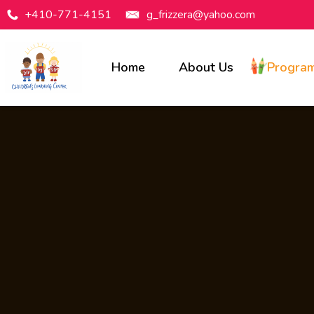
+410-771-4151
g_frizzera@yahoo.com
Home
About Us
Progra
Programs Available
Infants
Toddlers
Preschool
Pre-Kindergarten
Before & After Care