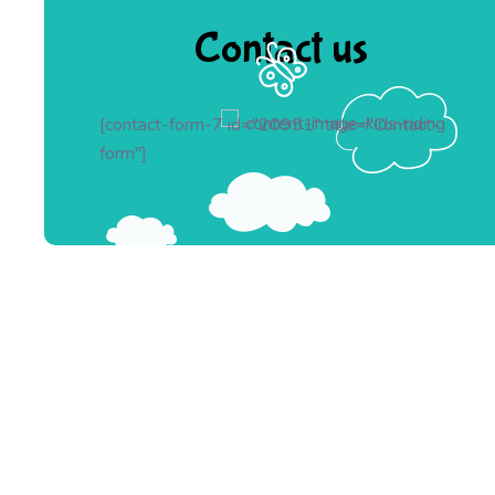
Contact us
[contact-form-7 id="20951" title="Contact-
form"]