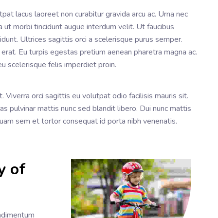
tpat lacus laoreet non curabitur gravida arcu ac. Urna nec
a ut morbi tincidunt augue interdum velit. Ut faucibus
unt. Ultrices sagittis orci a scelerisque purus semper.
a erat. Eu turpis egestas pretium aenean pharetra magna ac.
u scelerisque felis imperdiet proin.
iverra orci sagittis eu volutpat odio facilisis mauris sit.
cras pulvinar mattis nunc sed blandit libero. Dui nunc mattis
am sem et tortor consequat id porta nibh venenatis.
y of
ondimentum